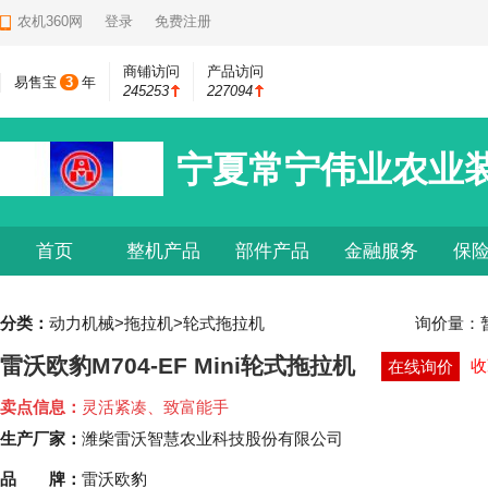
农机360网
登录
免费注册
商铺访问
产品访问
易售宝
3
年
245253
227094
宁夏常宁伟业农业
首页
整机产品
部件产品
金融服务
保
分类：
动力机械>拖拉机>轮式拖拉机
询价量：
雷沃欧豹M704-EF Mini轮式拖拉机
收
在线询价
卖点信息：
灵活紧凑、致富能手
生产厂家：
潍柴雷沃智慧农业科技股份有限公司
品 牌：
雷沃欧豹