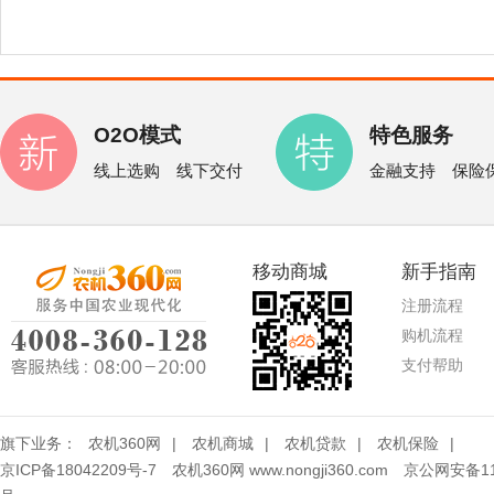
O2O模式
特色服务
线上选购 线下交付
金融支持 保险
移动商城
新手指南
注册流程
购机流程
支付帮助
旗下业务：
农机360网
|
农机商城
|
农机贷款
|
农机保险
|
京ICP备18042209号-7
农机360网 www.nongji360.com
京公网安备110