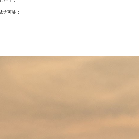
扭脖子；
成为可能；