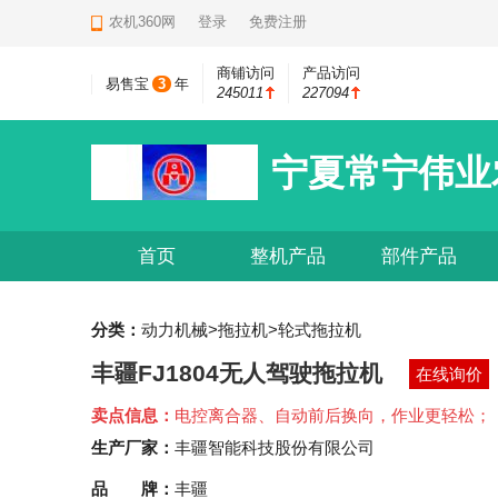
农机360网
登录
免费注册
商铺访问
产品访问
易售宝
3
年
245011
227094
宁夏常宁伟业
首页
整机产品
部件产品
分类：
动力机械>拖拉机>轮式拖拉机
丰疆FJ1804无人驾驶拖拉机
在线询价
卖点信息：
电控离合器、自动前后换向，作业更轻松；
生产厂家：
丰疆智能科技股份有限公司
品 牌：
丰疆