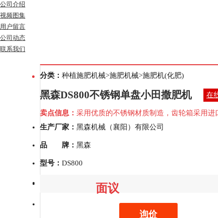
公司介绍
视频图集
用户留言
公司动态
联系我们
分类：
种植施肥机械>施肥机械>施肥机(化肥)
黑森DS800不锈钢单盘小田撒肥机
在
卖点信息：
采用优质的不锈钢材质制造，齿轮箱采用进
生产厂家：
黑森机械（襄阳）有限公司
品 牌：
黑森
型号：
DS800
补贴：
补贴查询
面议
询价