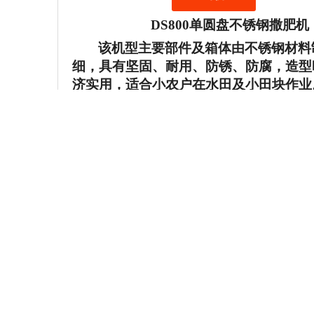
DS800单圆盘不锈钢撒肥机
该机型主要部件及
箱体
由
不锈钢
材料
细
，具有坚固、耐用、防锈、防腐
，
造型
济实用，
适合小农户在
水田及小田块作业
一、
有
手
动
拉线
控制
肥量及
开关
装置
均匀
等功能和优点；
二、该机还可用于种子撒播，
均匀
度
三、
适合有后悬挂和后输出动力的
40
DS800型撒肥机技术参数：
长度
宽度
高度
机型型号
重量 (kg)
(cm)
(cm)
(cm)
DS
8
00
148
103
104
117.5