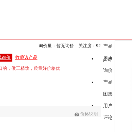
询价量：
暂无询价
关注度：
92
产品
线询价
收藏该产品
用户
介绍
口的，做工精致，质量好价格优
询价
产品
图集
用户
价格说明
评论