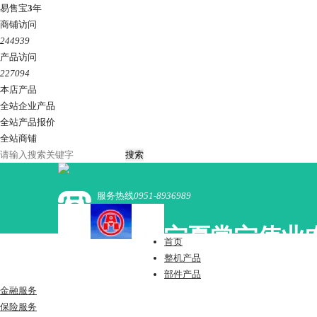
易售宝
3
年
商铺访问
244939
产品访问
227094
本店产品
全站企业产品
全站产品报价
全站商铺
服务热线
0951-8936989
宁夏常宁伟业
首页
整机产品
部件产品
金融服务
保险服务