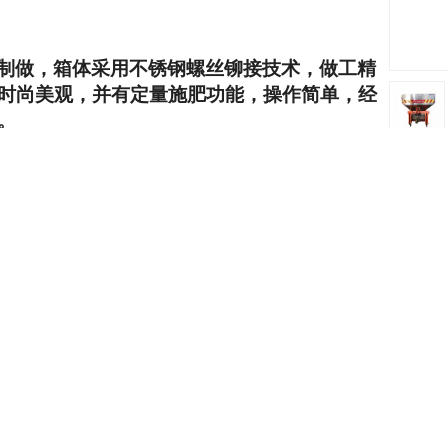
制做，箱体采用
不锈钢螺丝
铆
接
技术
，
做工精
时尚美观
，
并有定量施肥功能，
操作简单
，
经
。
，
并有
边界施肥、定
量
施肥、施肥精准、撒播
会达到你的要求，对化肥和种子颗粒不会产生破损现
---90马力
小型拖拉机挂装
；
取力器
撒播宽度
拖拉机马力
容量(L)
（PTO）最大
(m)
（km）
速度
800
8--1
8
540rpm
40
--90