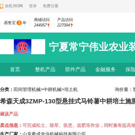
农机360网
登录
免费注册
商铺访问
产品访问
易售宝
3
年
244957
227094
宁夏常宁伟业农业
首页
整机产品
部件产品
金融服务
保
分类：
田间管理机械>中耕机械>培土机
询价量：
希森天成3ZMP-130型悬挂式马铃薯中耕培土施
藏该产品
卖点信息：
可完成松土、除草、筑垄、追肥等作业，同时兼有提高
生产厂家：
山东希成农业机械科技有限公司