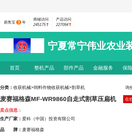
商铺访问
产品访问
易售宝
3
年
245175
227094
宁夏常宁伟业农业
首页
整机产品
部件产品
金融服务
保
分类：
收获机械>饲料作物收获机械>割草机
询
麦赛福格森MF-WR9860自走式割草压扁机
在
卖点信息：
生产厂家：
爱科（中国）投资有限公司
品 牌：
麦赛福格森