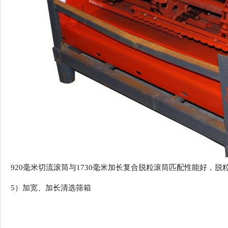
920毫米切流滚筒与1730毫米加长复合脱粒滚筒匹配性能好，
5）
加宽、加长清选筛箱