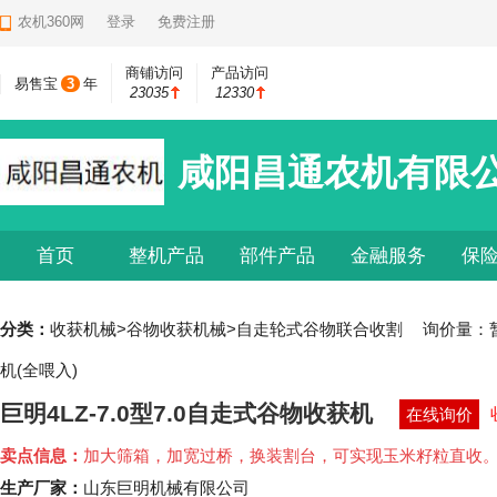
农机360网
登录
免费注册
商铺访问
产品访问
易售宝
3
年
23035
12330
咸阳昌通农机有限
首页
整机产品
部件产品
金融服务
保
分类：
收获机械>谷物收获机械>自走轮式谷物联合收割
询价量：
机(全喂入)
巨明4LZ-7.0型7.0自走式谷物收获机
在线询价
卖点信息：
加大筛箱，加宽过桥，换装割台，可实现玉米籽粒直收
生产厂家：
山东巨明机械有限公司