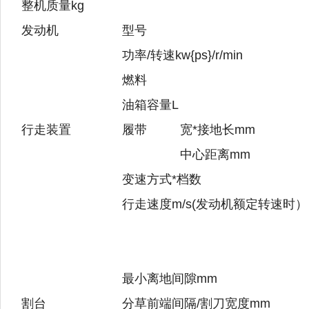
整机质量kg
发动机
型号
功率/转速kw{ps}/r/min
燃料
油箱容量L
行走装置
履带
宽*接地长mm
中心距离mm
变速方式*档数
行走速度m/s(发动机额定转速时）
最小离地间隙mm
割台
分草前端间隔/割刀宽度mm