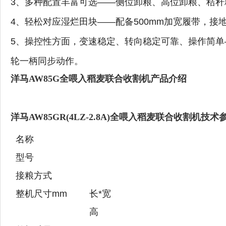
3、多种配置丰富可选——侧位卸粮、高位卸粮、秸秆
4、轻松对应湿烂田块——配备500mm加宽履带，接
5、操控性方面，变速稳定、转向稳定可靠、操作简单
轮一柄同步动作。
洋马AW85G全喂入稻麦联合收割机产品介绍
洋马AW85GR(4LZ-2.8A)全喂入稻麦联合收割机技术
名称
型号
接粮方式
整机尺寸mm
长*宽
高