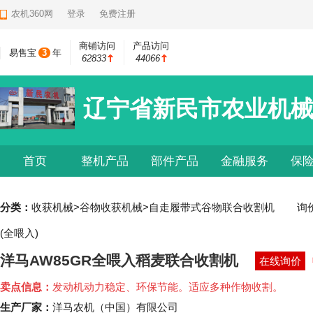
农机360网
登录
免费注册
商铺访问
产品访问
易售宝
3
年
62833
44066
辽宁省新民市农业机
首页
整机产品
部件产品
金融服务
保
分类：
收获机械>谷物收获机械>自走履带式谷物联合收割机
询
(全喂入)
洋马AW85GR全喂入稻麦联合收割机
在线询价
卖点信息：
发动机动力稳定、环保节能。适应多种作物收割。
生产厂家：
洋马农机（中国）有限公司