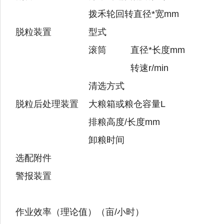
拨禾轮回转直径*宽mm
脱粒装置
型式
滚筒
直径*长度mm
转速r/min
清选方式
脱粒后处理装置
大粮箱或粮仓容量L
排粮高度/长度mm
卸粮时间
选配附件
警报装置
作业效率（理论值）（亩/小时）