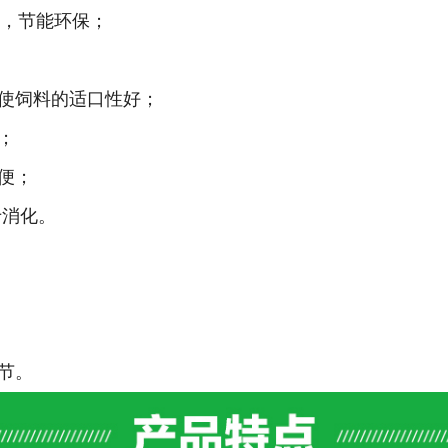
劲，节能环保；
，使饲料的适口性好；
；
便；
于消化。
节。