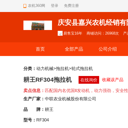
农机360网
登录
免费注册
庆安县嘉兴农机经销有
易售宝16年
商铺访问：26968次
产
首页
全部产品
公司介绍
分类：
动力机械>拖拉机>轮式拖拉机
耕王RF304拖拉机
收藏该产品
在线询价
卖点信息：
匹配国内名优国Ⅱ发动机，动力强劲，安全
生产厂家：
中联农业机械股份有限公司
品 牌：
耕王
型号：
RF304