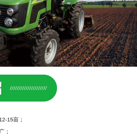
-15亩；
广；