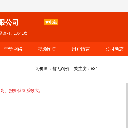
限公司
品访问：13641次
营销网络
视频图集
用户留言
公司动态
询价量：
暂无询价
关注度：
834
性高、扭矩储备系数大。