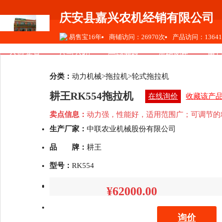
庆安县嘉兴农机经销有限公司
易售宝16年
商铺访问：26970次
产品访问：1364
全部产品
公司介绍
营销网络
视频图集
用
分类：
动力机械>拖拉机>轮式拖拉机
联系我们
耕王RK554拖拉机
在线询价
收藏该产
卖点信息：
动力强，性能好，适用范围广；可调节的
生产厂家：
中联农业机械股份有限公司
品 牌：
耕王
型号：
RK554
补贴：
补贴查询
¥62000.00
询价