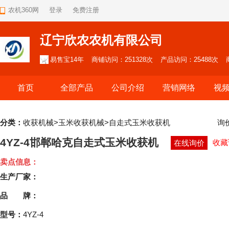
农机360网
登录
免费注册
辽宁欣农农机有限公司
易售宝14年
商铺访问：251328次
产品访问：25488次
首页
全部产品
公司介绍
营销网络
视
分类：
收获机械>玉米收获机械>自走式玉米收获机
询
4YZ-4邯郸哈克自走式玉米收获机
收藏
在线询价
卖点信息：
生产厂家：
品 牌：
型号：
4YZ-4