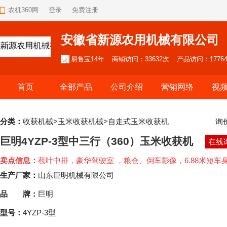
农机360网
登录
免费注册
安徽省新源农用机械有限公司
易售宝14年
商铺访问：33632次
产品访问：1776
首页
全部产品
公司介绍
营销网络
视
分类：
收获机械>玉米收获机械>自走式玉米收获机
询
巨明4YZP-3型中三行（360）玉米收获机
在线
卖点信息：
苞叶中排，豪华驾驶室 ，粮仓、倒车影像，6.88米短车
生产厂家：
山东巨明机械有限公司
品 牌：
巨明
型号：
4YZP-3型