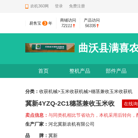
农机360网
登录
免费注册
商铺访问
产品访问
易售宝
3
年
72111
56335
曲沃县满喜
首页
整机产品
部件产品
分类：
收获机械>玉米收获机械>穗茎兼收玉米收获机
冀新4YZQ-2C1穗茎兼收玉米收
在线询
卖点信息：
与同类机相比节省动力，本机采用后转向，
生产厂家：
河北冀新农机有限公司
品 牌：
冀新