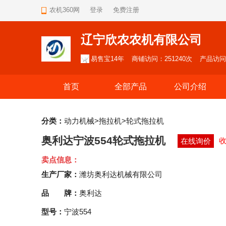
农机360网
登录
免费注册
辽宁欣农农机有限公司
易售宝14年
商铺访问：251240次
产品访问：
首页
全部产品
公司介绍
分类：
动力机械>拖拉机>轮式拖拉机
奥利达宁波554轮式拖拉机
在线询价
卖点信息：
生产厂家：
潍坊奥利达机械有限公司
品 牌：
奥利达
型号：
宁波554