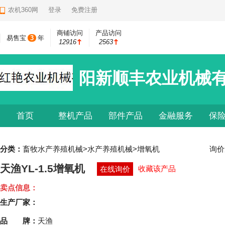
农机360网
登录
免费注册
商铺访问
产品访问
易售宝
3
年
12916
2563
阳新顺丰农业机械
首页
整机产品
部件产品
金融服务
保
分类：
畜牧水产养殖机械>水产养殖机械>增氧机
询价
天渔YL-1.5增氧机
收藏该产品
在线询价
卖点信息：
生产厂家：
品 牌：
天渔