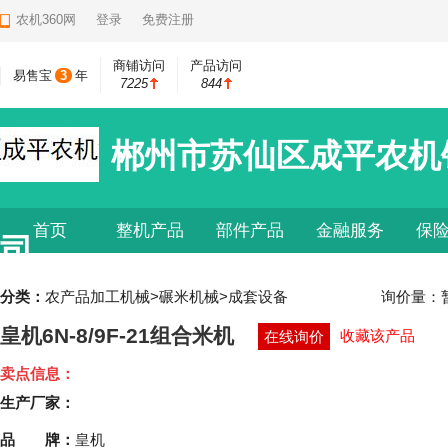
农机360网
登录
免费注册
商铺访问
产品访问
易售宝
3
年
7225
844
郴州市苏仙区成平农机
首页
整机产品
部件产品
金融服务
保
司
分类：
农产品加工机械>碾米机械>成套设备
询价量：
皇机6N-8/9F-21组合米机
收藏该产品
在线询价
卖点信息：
生产厂家：
品 牌：
皇机