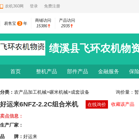
农机360网
登录
免费注册
商铺访问
产品访问
易售宝
3
年
15386
2935
绩溪县飞环农机物
首页
整机产品
部件产品
金融服务
保
分类：
农产品加工机械>碾米机械>成套设备
询价量：
暂
好运来6NFZ-2.2C组合米机
收藏该产品
在线询价
卖点信息：
生产厂家：
品 牌：
好运来