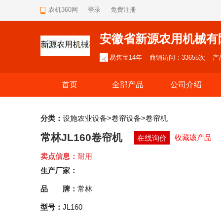
农机360网
登录
免费注册
安徽省新源农用机械有
易售宝14年
商铺访问：33655次
产
首页
全部产品
公司介绍
分类：
设施农业设备>卷帘设备>卷帘机
常林JL160卷帘机
收藏该产品
在线询价
卖点信息：
耐用
生产厂家：
品 牌：
常林
型号：
JL160