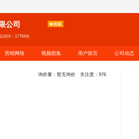
限公司
品访问：17764次
营销网络
视频图集
用户留言
公司动态
询价量：
暂无询价
关注度：
976