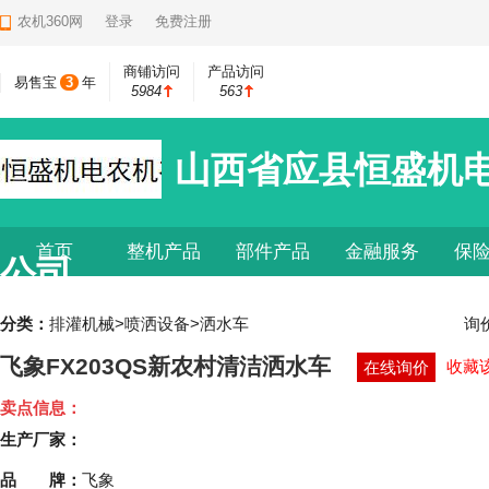
农机360网
登录
免费注册
商铺访问
产品访问
易售宝
3
年
5984
563
山西省应县恒盛机
首页
整机产品
部件产品
金融服务
保
公司
分类：
排灌机械>喷洒设备>洒水车
询
飞象FX203QS新农村清洁洒水车
收藏
在线询价
卖点信息：
生产厂家：
品 牌：
飞象