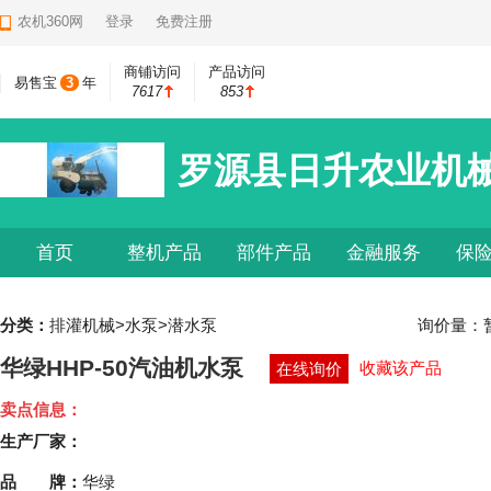
农机360网
登录
免费注册
商铺访问
产品访问
易售宝
3
年
7617
853
罗源县日升农业机
首页
整机产品
部件产品
金融服务
保
分类：
排灌机械>水泵>潜水泵
询价量：
华绿HHP-50汽油机水泵
收藏该产品
在线询价
卖点信息：
生产厂家：
品 牌：
华绿