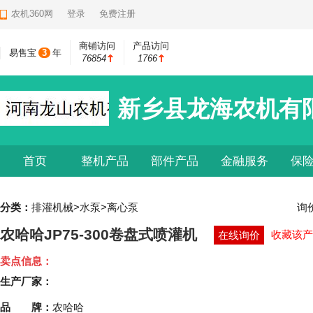
农机360网
登录
免费注册
商铺访问
产品访问
易售宝
3
年
76854
1766
新乡县龙海农机有
首页
整机产品
部件产品
金融服务
保
分类：
排灌机械>水泵>离心泵
询
农哈哈JP75-300卷盘式喷灌机
收藏该产
在线询价
卖点信息：
生产厂家：
品 牌：
农哈哈