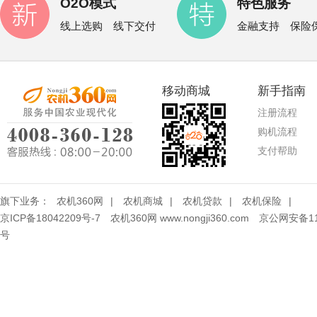
O2O模式
特色服务
线上选购 线下交付
金融支持 保险
移动商城
新手指南
注册流程
购机流程
支付帮助
旗下业务：
农机360网
|
农机商城
|
农机贷款
|
农机保险
|
京ICP备18042209号-7
农机360网 www.nongji360.com
京公网安备110
号