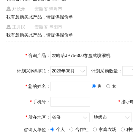
郑长永
安徽省 蚌埠市
我有意购买此产品，请提供报价单
王月民
安徽省 阜阳市
我有意购买此产品，请提供报价单
*
咨询产品：
农哈哈JP75-300卷盘式喷灌机
计划采购时间1：
2026年08月
计划采购数量：
男
女
*
您的姓名：
*
手机号：
*
接听
*
所在地区：
省份
地级市
个人
合作社
家庭农场
种
咨询人单位：