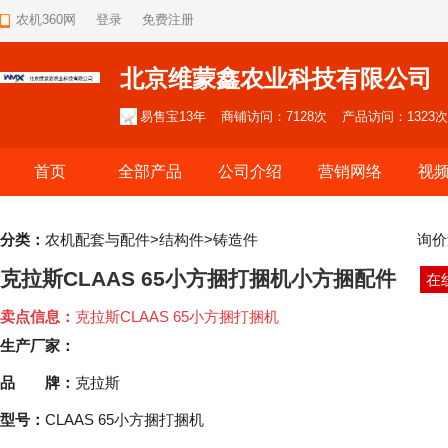
农机360网
登录
免费注册
北京维蒙鑫农业科技有限公司
易售宝13年
商铺访问：7128次
产品访问：1323次
首页
全部产品
公司介绍
营销网络
视
分类：
农机配套与配件>结构件>铸造件
询价
克拉斯CLAAS 65小方捆打捆机小方捆配件
在
卖点信息：
克拉斯CLAAS 65小方捆打捆机
生产厂家：
品 牌：
克拉斯
型号：
CLAAS 65小方捆打捆机