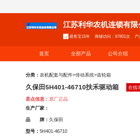
江苏利华农机连锁有限
易售宝15年
商铺访问：97801次
产
首页
全部产品
公司介绍
分类：
农机配套与配件>传动系统>齿轮箱
久保田5H401-46710扶禾驱动箱
在线
卖点信息：
原厂正品
生产厂家：
品 牌：
久保田
型号：
5H401-46710