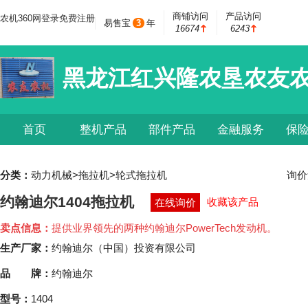
商铺访问
产品访问
农机360网
登录
免费注册
易售宝
3
年
16674
6243
黑龙江红兴隆农垦农友
首页
整机产品
部件产品
金融服务
保
分类：
动力机械>拖拉机>轮式拖拉机
询价
约翰迪尔1404拖拉机
收藏该产品
在线询价
卖点信息：
提供业界领先的两种约翰迪尔PowerTech发动机。
生产厂家：
约翰迪尔（中国）投资有限公司
品 牌：
约翰迪尔
型号：
1404