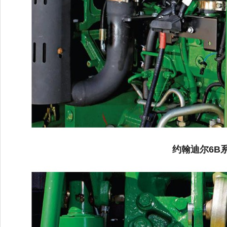
约翰迪尔6B系