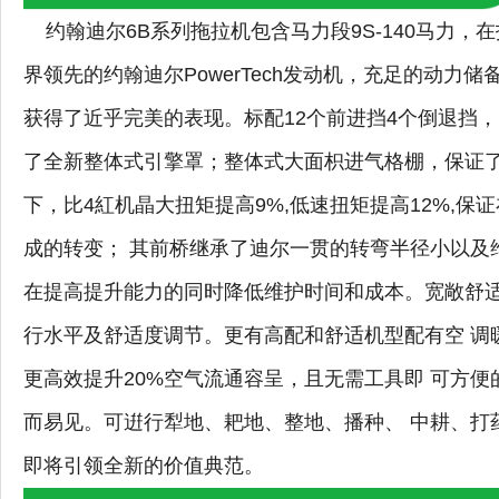
约翰迪尔6B系列拖拉机包含马力段9S-140马力，
界领先的约翰迪尔PowerTech发动机，充足的动
获得了近乎完美的表现。标配12个前进挡4个倒退挡，
了全新整体式引擎罩；整体式大面枳进气格棚，保证了
下，比4紅机晶大扭矩提高9%,低速扭矩提高12%,
成的转变； 其前桥继承了迪尔一贯的转弯半径小以及
在提高提升能力的同时降低维护时间和成本。宽敞舒适
行水平及舒适度调节。更有高配和舒适机型配有空 调暖风
更高效提升20%空气流通容呈，且无需工具即 可方便
而易见。可逬行犁地、耙地、整地、播种、 中耕、打
即将引领全新的价值典范。