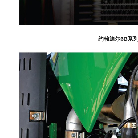
约翰迪尔6B系列1