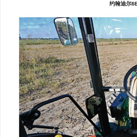
约翰迪尔6B