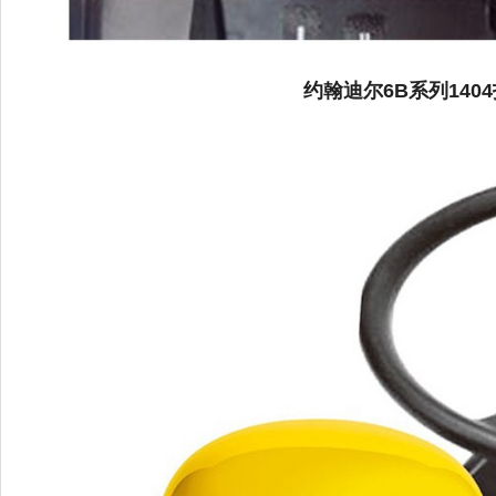
约翰迪尔6B系列140