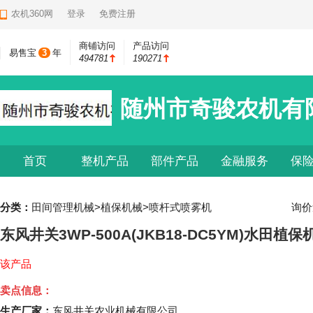
农机360网
登录
免费注册
商铺访问
产品访问
易售宝
3
年
494781
190271
随州市奇骏农机有
首页
整机产品
部件产品
金融服务
保
分类：
田间管理机械>植保机械>喷杆式喷雾机
询价
东风井关3WP-500A(JKB18-DC5YM)水田植保
该产品
卖点信息：
生产厂家：
东风井关农业机械有限公司