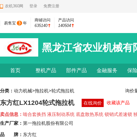
农机360网
登录
免费注册
商铺访问
产品访问
易售宝
3
年
635140
140504
黑龙江省农业机械有
首页
整机产品
部件产品
金融服务
保
分类：
动力机械>拖拉机>轮式拖拉机
询价
东方红LX1204轮式拖拉机
收藏该产品
在线询价
卖点信息：
啮合套换挡 液压制动系统 底盘散热系统 锁销式差速锁 
生产厂家：
第一拖拉机股份有限公司
品 牌：
东方红